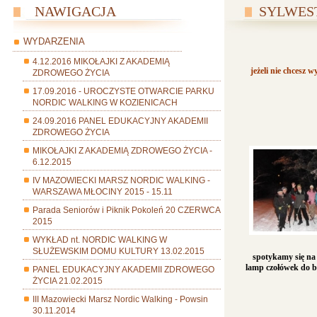
NAWIGACJA
SYLWES
WYDARZENIA
4.12.2016 MIKOŁAJKI Z AKADEMIĄ
jeżeli nie chcesz
ZDROWEGO ŻYCIA
17.09.2016 - UROCZYSTE OTWARCIE PARKU
NORDIC WALKING W KOZIENICACH
24.09.2016 PANEL EDUKACYJNY AKADEMII
ZDROWEGO ŻYCIA
MIKOŁAJKI Z AKADEMIĄ ZDROWEGO ŻYCIA -
6.12.2015
IV MAZOWIECKI MARSZ NORDIC WALKING -
WARSZAWA MŁOCINY 2015 - 15.11
Parada Seniorów i Piknik Pokoleń 20 CZERWCA
2015
WYKŁAD nt. NORDIC WALKING W
SŁUŻEWSKIM DOMU KULTURY 13.02.2015
spotykamy się na 
lamp czołówek do b
PANEL EDUKACYJNY AKADEMII ZDROWEGO
ŻYCIA 21.02.2015
III Mazowiecki Marsz Nordic Walking - Powsin
30.11.2014