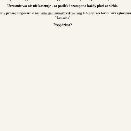
Uczestnictwo nic nie kosztuje - za posiłek i szampana każdy płaci za siebie.
by proszę o zgłoszenie na:
jadwiga.figura@trzykroki.org
lub poprzez formularz zgłoszen
"kontakt"
Przyjdziesz?