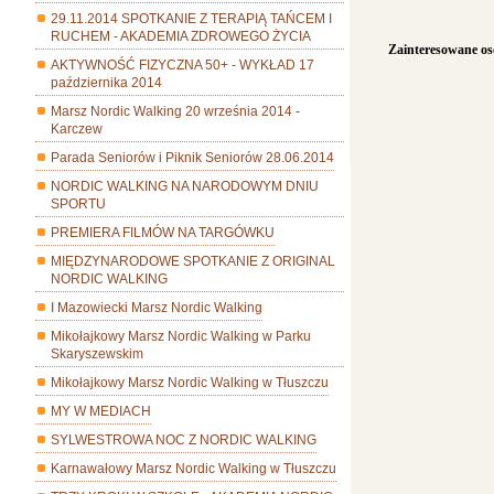
29.11.2014 SPOTKANIE Z TERAPIĄ TAŃCEM I
RUCHEM - AKADEMIA ZDROWEGO ŻYCIA
Zainteresowane oso
AKTYWNOŚĆ FIZYCZNA 50+ - WYKŁAD 17
października 2014
Marsz Nordic Walking 20 września 2014 -
Karczew
Parada Seniorów i Piknik Seniorów 28.06.2014
NORDIC WALKING NA NARODOWYM DNIU
SPORTU
PREMIERA FILMÓW NA TARGÓWKU
MIĘDZYNARODOWE SPOTKANIE Z ORIGINAL
NORDIC WALKING
I Mazowiecki Marsz Nordic Walking
Mikołajkowy Marsz Nordic Walking w Parku
Skaryszewskim
Mikołajkowy Marsz Nordic Walking w Tłuszczu
MY W MEDIACH
SYLWESTROWA NOC Z NORDIC WALKING
Karnawałowy Marsz Nordic Walking w Tłuszczu