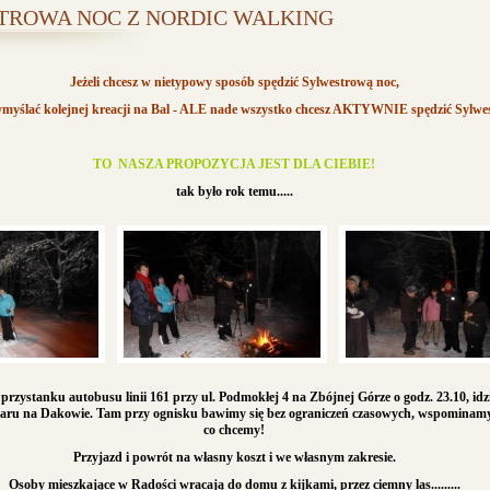
TROWA NOC Z NORDIC WALKING
Jeżeli chcesz w nietypowy sposób spędzić Sylwestrową noc,
 wymyślać kolejnej kreacji na Bal - ALE nade wszystko chcesz AKTYWNIE spędzić Sylwe
TO NASZA PROPOZYCJA JEST DLA CIEBIE!
tak było rok temu.....
przystanku autobusu linii 161 przy ul. Podmokłej 4 na Zbójnej Górze o godz. 23.10, idz
aru na Dakowie. Tam przy ognisku bawimy się bez ograniczeń czasowych, wspominamy
co chcemy!
Przyjazd i powrót na własny koszt i we własnym zakresie.
Osoby mieszkające w Radości wracają do domu z kijkami, przez ciemny las.........