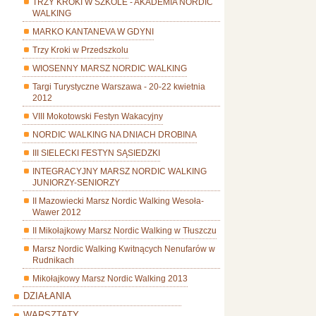
TRZY KROKI W SZKOLE - AKADEMIA NORDIC
WALKING
MARKO KANTANEVA W GDYNI
Trzy Kroki w Przedszkolu
WIOSENNY MARSZ NORDIC WALKING
Targi Turystyczne Warszawa - 20-22 kwietnia
2012
VIII Mokotowski Festyn Wakacyjny
NORDIC WALKING NA DNIACH DROBINA
III SIELECKI FESTYN SĄSIEDZKI
INTEGRACYJNY MARSZ NORDIC WALKING
JUNIORZY-SENIORZY
II Mazowiecki Marsz Nordic Walking Wesoła-
Wawer 2012
II Mikołajkowy Marsz Nordic Walking w Tłuszczu
Marsz Nordic Walking Kwitnących Nenufarów w
Rudnikach
Mikołajkowy Marsz Nordic Walking 2013
DZIAŁANIA
WARSZTATY